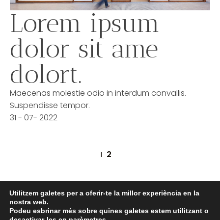
Lorem ipsum
dolor sit ame
dolort.
Maecenas molestie odio in interdum convallis.
Suspendisse tempor.
31 - 07- 2022
1
2
Utilitzem galetes per a oferir-te la millor experiència en la
nostra web.
© COPYRIGHT 2022 ÒPTICA CLARÀ
Podeu esbrinar més sobre quines galetes estem utilitzant o
desactivar-les en
parèmetres
.