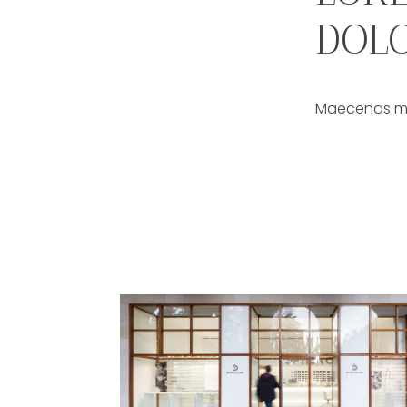
DOLO
Maecenas mol