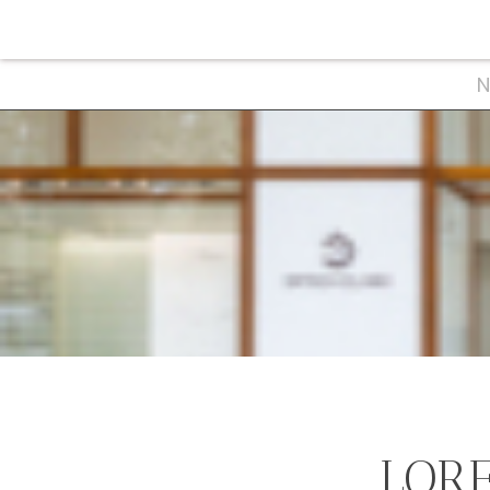
N
LORE