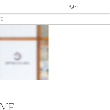
E
AME